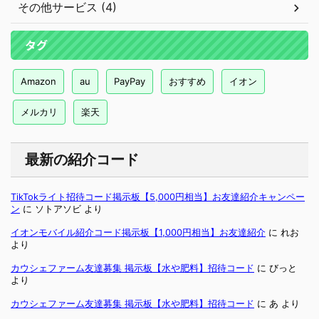
その他サービス (4)
タグ
Amazon
au
PayPay
おすすめ
イオン
メルカリ
楽天
最新の紹介コード
TikTokライト招待コード掲示板【5,000円相当】お友達紹介キャンペー
ン
に
ソトアソビ
より
イオンモバイル紹介コード掲示板【1,000円相当】お友達紹介
に
れお
より
カウシェファーム友達募集 掲示板【水や肥料】招待コード
に
びっと
より
カウシェファーム友達募集 掲示板【水や肥料】招待コード
に
あ
より