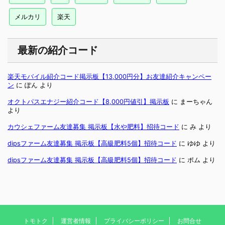
メルカリ
楽天
最新の紹介コード
楽天モバイル紹介コード掲示板【13,000円分】お友達紹介キャンペー
ン
に
ぽん
より
オクトパスエナジー紹介コード【8,000円値引】掲示板
に
まーちゃん
より
カウシェファーム友達募集 掲示板【水や肥料】招待コード
に
み
より
dipsファーム友達募集 掲示板【高級肥料5個】招待コード
に
ゆゆ
より
dipsファーム友達募集 掲示板【高級肥料5個】招待コード
に
ポム
より
トモトク
運営者情報
プライバシーポリシー
お問合せ