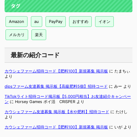
タグ
Amazon
au
PayPay
おすすめ
イオン
メルカリ
楽天
最新の紹介コード
カウシェファーム招待コード【肥料100】新規募集 掲示板
に
たまちぃ
より
dipsファーム友達募集 掲示板【高級肥料5個】招待コード
に
みー
より
TikTokライト招待コード掲示板【5,000円相当】お友達紹介キャンペー
ン
に
Horsey Games ポイ活 CRISPER
より
カウシェファーム友達募集 掲示板【水や肥料】招待コード
に
たけし
より
カウシェファーム招待コード【肥料100】新規募集 掲示板
に
いが
より