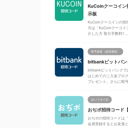
KuCoinクーコ
示板
KuCoinクーコインの
方は「KuCoinクー
介した方 取引手数料1 ..
暗号資産（仮想通貨）
bitbankビット
bitbankビットバ
はじめてのご入金プログラ
プレゼント。さらに暗号 .
歩いてポイ活
おぢポ招待コード【
おぢポの招待コードは「
会員登録するとお友達と