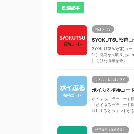
関連記事
特殊ポイ活
SYOKUTSU招待
SYOKUTSUの招待コー
当）特典を受取りたい方、
に向けた情報を発 ...
ポイ活・お小遣い稼ぎ
ポイぷる招待コード
ポイぷるの招待コード
「ポイぷる招待コード掲
利用するとポイントがもら
暗号資産（仮想通貨）